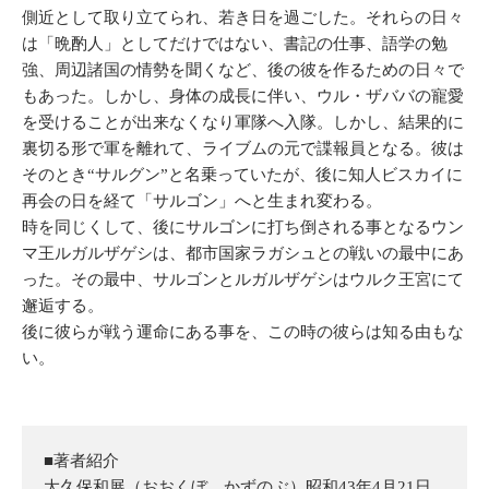
側近として取り立てられ、若き日を過ごした。それらの日々
は「晩酌人」としてだけではない、書記の仕事、語学の勉
強、周辺諸国の情勢を聞くなど、後の彼を作るための日々で
もあった。しかし、身体の成長に伴い、ウル・ザババの寵愛
を受けることが出来なくなり軍隊へ入隊。しかし、結果的に
裏切る形で軍を離れて、ライブムの元で諜報員となる。彼は
そのとき“サルグン”と名乗っていたが、後に知人ビスカイに
再会の日を経て「サルゴン」へと生まれ変わる。
時を同じくして、後にサルゴンに打ち倒される事となるウン
マ王ルガルザゲシは、都市国家ラガシュとの戦いの最中にあ
った。その最中、サルゴンとルガルザゲシはウルク王宮にて
邂逅する。
後に彼らが戦う運命にある事を、この時の彼らは知る由もな
い。
■著者紹介
大久保和展（おおくぼ かずのぶ）昭和43年4月21日