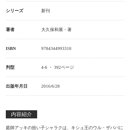
シリーズ
新刊
著者
大久保和展
・著
ISBN
9784344993310
判型
4-6 ・
392
ページ
出版年月日
2016/6/28
内容紹介
庭師アッキの拾い子シャラクは、キシュ王のウル・ザババに