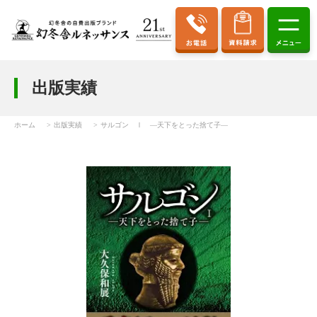
出版実績
ホーム
出版実績
サルゴン Ⅰ ―天下をとった捨て子―