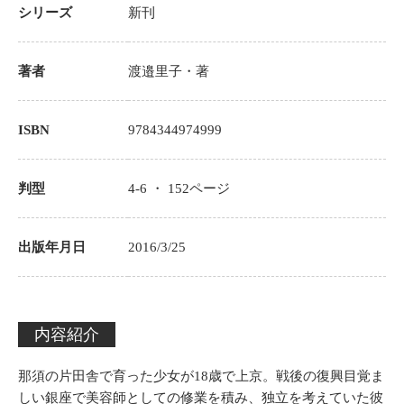
シリーズ
新刊
著者
渡邉里子
・著
ISBN
9784344974999
判型
4-6 ・
152
ページ
出版年月日
2016/3/25
内容紹介
那須の片田舎で育った少女が18歳で上京。戦後の復興目覚ま
しい銀座で美容師としての修業を積み、独立を考えていた彼