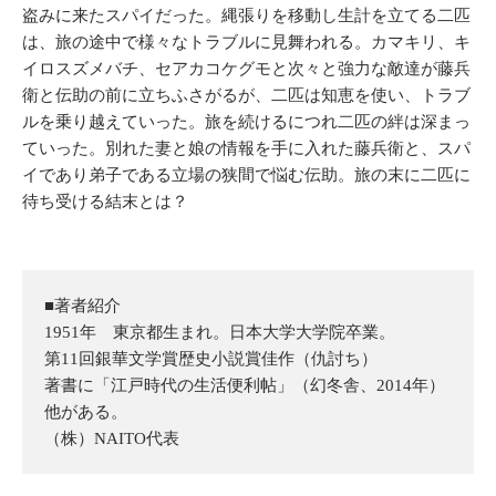
盗みに来たスパイだった。縄張りを移動し生計を立てる二匹
は、旅の途中で様々なトラブルに見舞われる。カマキリ、キ
イロスズメバチ、セアカコケグモと次々と強力な敵達が藤兵
衛と伝助の前に立ちふさがるが、二匹は知恵を使い、トラブ
ルを乗り越えていった。旅を続けるにつれ二匹の絆は深まっ
ていった。別れた妻と娘の情報を手に入れた藤兵衛と、スパ
イであり弟子である立場の狭間で悩む伝助。旅の末に二匹に
待ち受ける結末とは？
■著者紹介
1951年 東京都生まれ。日本大学大学院卒業。
第11回銀華文学賞歴史小説賞佳作（仇討ち）
著書に「江戸時代の生活便利帖」（幻冬舎、2014年）
他がある。
（株）NAITO代表