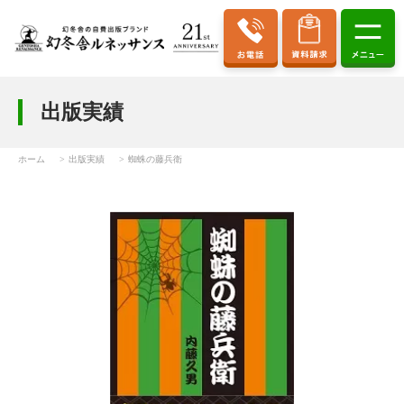
出版実績
ホーム
出版実績
蜘蛛の藤兵衛