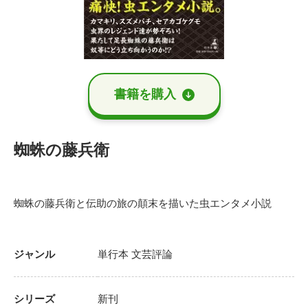
書籍を購⼊
蜘蛛の藤兵衛
蜘蛛の藤兵衛と伝助の旅の顛末を描いた虫エンタメ小説
ジャンル
単行本
文芸評論
シリーズ
新刊