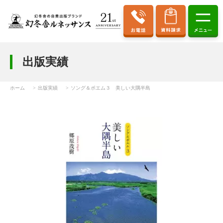
出版実績
ホーム
出版実績
ソング＆ポエム３ 美しい大隅半島