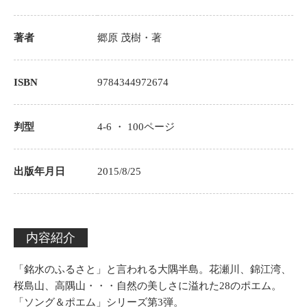
著者
郷原 茂樹
・著
ISBN
9784344972674
判型
4-6 ・
100
ページ
出版年月日
2015/8/25
内容紹介
「銘水のふるさと」と言われる大隅半島。花瀬川、錦江湾、
桜島山、高隅山・・・自然の美しさに溢れた28のポエム。
「ソング＆ポエム」シリーズ第3弾。