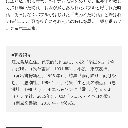
に送り込まれる時代。ベトナム戦争をめぐり、世界中が激し
く揺れ動いた時代。お金が満ちあふれたバブルと呼ばれた時
代。あっけなくバブルがはじけた「失われた時代」と呼ばれ
る時代……。歌を媒介にそれぞれの時代を思い、振り返るソ
ング＆ポエム集。
■著者紹介
鹿児島県在住。代表的な作品に、小説『淡星をふり仰
いだ時』（勁草書房、1991 年）、小説『東京友禅』
（河出書房新社、1995 年）、詩集『雨は降り、雨はや
む』（思潮社、1996 年）、詩集『生と死の融点』（思
潮社、1998 年）、ポエム＆ソング『愛しげな人々よ』
（アテネ社、2015年）、CD『フェスティバロの歌』
（南風図書館、2010 年）がある。