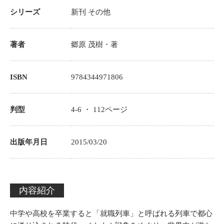
シリーズ
新刊
その他
著者
郷原 茂樹
・著
ISBN
9784344971806
判型
4-6 ・
112
ページ
出版年月日
2015/03/20
内容紹介
中学や高校を卒業すると「就職列車」と呼ばれる列車で都心