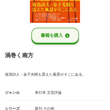
書籍を購⼊
渦巻く南方
放浪詩人・金子光晴も震えた風景がそこにある。
ジャンル
単行本
文芸評論
シリーズ
新刊
その他