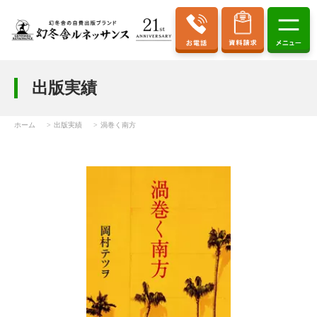
出版実績
ホーム
出版実績
渦巻く南方