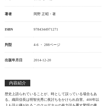
著者
岡野 正昭
・著
ISBN
9784344971271
判型
4-6 ・
288
ページ
出版年月日
2014-12-20
内容紹介
歴史上語られていることが、時として誤っている場合もあ
る。織田信長は明智光秀に夜討ちをかけられ自害。400年以
上も語り継がれるこのクーデターの有力説を覆す驚愕の書。