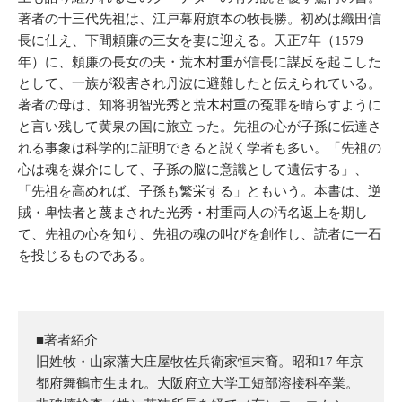
著者の十三代先祖は、江戸幕府旗本の牧長勝。初めは織田信
長に仕え、下間頼廉の三女を妻に迎える。天正7年（1579
年）に、頼廉の長女の夫・荒木村重が信長に謀反を起こした
として、一族が殺害され丹波に避難したと伝えられている。
著者の母は、知将明智光秀と荒木村重の冤罪を晴らすように
と言い残して黄泉の国に旅立った。先祖の心が子孫に伝達さ
れる事象は科学的に証明できると説く学者も多い。「先祖の
心は魂を媒介にして、子孫の脳に意識として遺伝する」、
「先祖を高めれば、子孫も繁栄する」ともいう。本書は、逆
賊・卑怯者と蔑まされた光秀・村重両人の汚名返上を期し
て、先祖の心を知り、先祖の魂の叫びを創作し、読者に一石
を投じるものである。
■著者紹介
旧姓牧・山家藩大庄屋牧佐兵衛家恒末裔。昭和17 年京
都府舞鶴市生まれ。大阪府立大学工短部溶接科卒業。