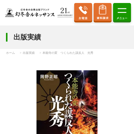
出版実績
ホーム
出版実績
本能寺の変 つくられた謀反人 光秀