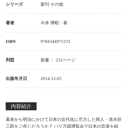
シリーズ
新刊
その他
著者
今井 博昭
・著
ISBN
9784344971233
判型
新書 ・
232
ページ
出版年月日
2014-12-05
内容紹介
幕末から明治にかけて日本の近代化に尽力した商人・清水卯
三郎をご存じだろうか？ パリ万国博覧会で日本の芸者を紹