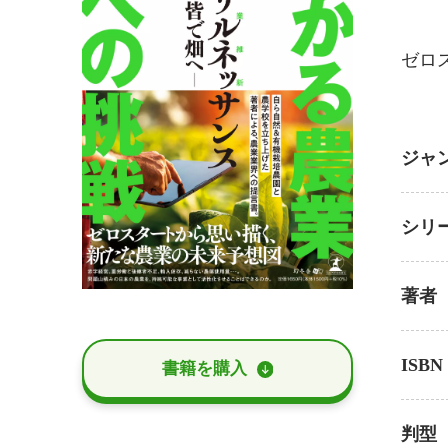
ゼロ
ジャ
シリ
著者
ISBN
書籍を購⼊
判型