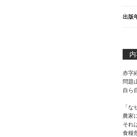
出版
内
赤字
問題
自ら
「な
農家
それ
食糧