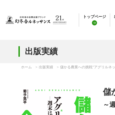
トップページ
出版実績
ホーム
出版実績
儲かる農業への挑戦“アグリルネッ
儲
～