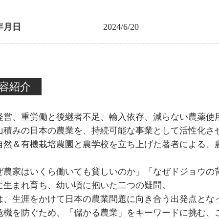
年月日
2024/6/20
容紹介
経営、重労働と後継者不足、輸入依存、減らない農薬使
山積みの日本の農業を、持続可能な事業として活性化さ
自然＆有機栽培農園と農学校を立ち上げた著者による、
ぜ農家はいくら働いても貧しいのか」「なぜドジョウの
に生まれ育ち、幼い頃に抱いた二つの疑問。
は、生涯をかけて日本の農業問題に向き合う出発点とな
危機を防ぐため、「儲かる農業」をキーワードに挑む、