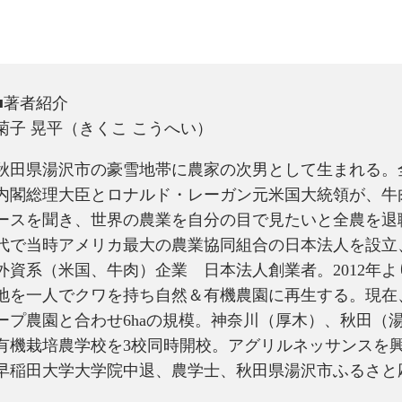
■著者紹介
菊子 晃平（きくこ こうへい）
秋田県湯沢市の豪雪地帯に農家の次男として生まれる。
内閣総理大臣とロナルド・レーガン元米国大統領が、牛
ースを聞き、世界の農業を自分の目で見たいと全農を退
代で当時アメリカ最大の農業協同組合の日本法人を設立
外資系（米国、牛肉）企業 日本法人創業者。2012年
地を一人でクワを持ち自然＆有機農園に再生する。現在
ープ農園と合わせ6haの規模。神奈川（厚木）、秋田（
有機栽培農学校を3校同時開校。アグリルネッサンスを
早稲田大学大学院中退、農学士、秋田県湯沢市ふるさと