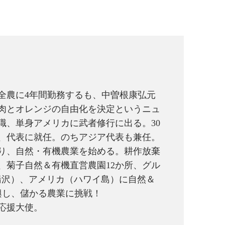
全農に4年間勤務するも、中曽根康弘元
肉とオレンジの自由化を決定というニュ
職、単身アメリカに武者修行に出る。30
、代表に就任。のちアジア代表も兼任。
より、自然・有機農業を始める。耕作放棄
、菊子自然＆有機直営農園12か所、グル
湯沢）、アメリカ（ハワイ島）に自然＆
興し、儲かる農業に挑戦！
応援大使。