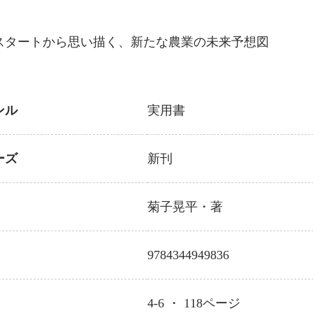
スタートから思い描く、新たな農業の未来予想図
ンル
実用書
ーズ
新刊
菊子晃平
・著
9784344949836
4-6 ・
118
ページ