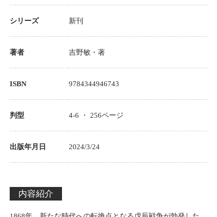
シリーズ
新刊
著者
吉野敏
・著
ISBN
9784344946743
判型
4-6 ・
256
ページ
出版年月日
2024/3/24
内容紹介
1868年、新たな時代への転換点となる戊辰戦争が勃発した。