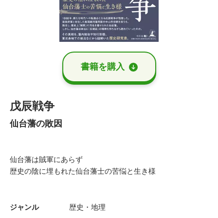
書籍を購⼊
戊辰戦争
仙台藩の敗因
仙台藩は賊軍にあらず
歴史の陰に埋もれた仙台藩士の苦悩と生き様
ジャンル
歴史・地理