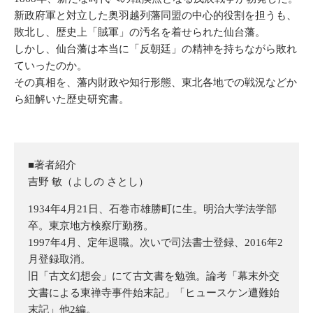
新政府軍と対立した奥羽越列藩同盟の中心的役割を担うも、
敗北し、歴史上「賊軍」の汚名を着せられた仙台藩。
しかし、仙台藩は本当に「反朝廷」の精神を持ちながら敗れ
ていったのか。
その真相を、藩内財政や知行形態、東北各地での戦況などか
ら紐解いた歴史研究書。
■著者紹介
吉野 敏（よしの さとし）
1934年4月21日、石巻市雄勝町に生。明治大学法学部
卒。東京地方検察庁勤務。
1997年4月、定年退職。次いで司法書士登録、2016年2
月登録取消。
旧「古文幻想会」にて古文書を勉強。論考「幕末外交
文書による東禅寺事件始末記」「ヒュースケン遭難始
末記」他2編。