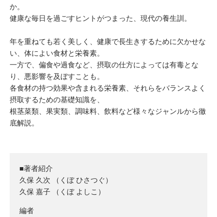
か。
健康な毎日を過ごすヒントがつまった、現代の養生訓。
年を重ねても若く美しく、健康で長生きするために欠かせな
い、体によい食材と栄養素。
一方で、偏食や過食など、摂取の仕方によっては有毒とな
り、悪影響を及ぼすことも。
各食材の持つ効果や含まれる栄養素、それらをバランスよく
摂取するための基礎知識を、
根茎菜類、果実類、調味料、飲料など様々なジャンルから徹
底解説。
■著者紹介
久保 久次 （くぼ ひさつぐ）
久保 嘉子 （くぼ よしこ）
編者