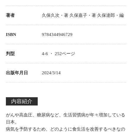
著者
久保久次
・著
久保嘉子・著
久保達郎・編
ISBN
9784344946729
判型
4-6 ・
252
ページ
出版年月日
2024/3/14
内容紹介
がんや高血圧、糖尿病など、生活習慣病が年々増加している
日本。
病気を予防するため、どのように食生活を改善するべきなの