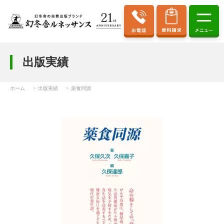
出版実績
ホーム
出版実績
薬食同源