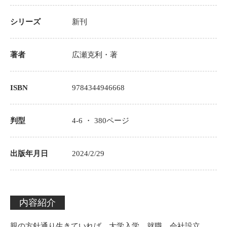
シリーズ
新刊
著者
広瀬克利
・著
ISBN
9784344946668
判型
4-6 ・
380
ページ
出版年月日
2024/2/29
内容紹介
親の方針通り生きていれば、大学入学、就職、会社設立、