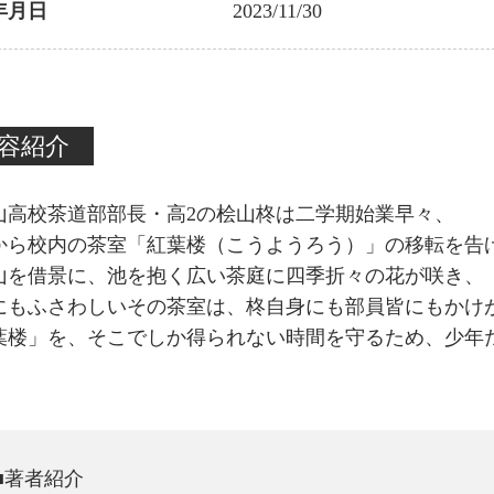
年月日
2023/11/30
容紹介
山高校茶道部部長・高2の桧山柊は二学期始業早々、
から校内の茶室「紅葉楼（こうようろう）」の移転を告
山を借景に、池を抱く広い茶庭に四季折々の花が咲き、
にもふさわしいその茶室は、柊自身にも部員皆にもかけ
葉楼」を、そこでしか得られない時間を守るため、少年
■著者紹介