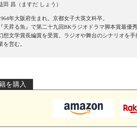
益田 昌（ますだ しょう）
1964年大阪府生まれ。京都女子大英文科卒。
『天昇る魚』で第二十九回BKラジオドラマ脚本賞最優
幻想文学賞長編賞を受賞。ラジオや舞台のシナリオを手
業を営む。
籍を購入