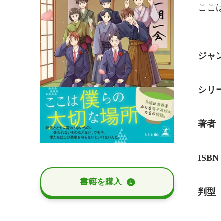
ここ
ジャ
シリ
著者
ISBN
書籍を購⼊
判型