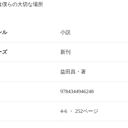
は僕らの大切な場所
ンル
小説
ーズ
新刊
益田昌
・著
9784344946248
4-6 ・
252
ページ