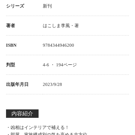
シリーズ
新刊
著者
はこしま李風
・著
ISBN
9784344946200
判型
4-6 ・
194
ページ
出版年月日
2023/9/28
内容紹介
・凶相はインテリアで補える！
・部屋、家族構成別の気を高める吉方位