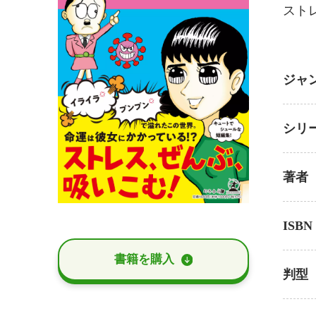
スト
ジャ
シリ
著者
ISBN
書籍を購⼊
判型