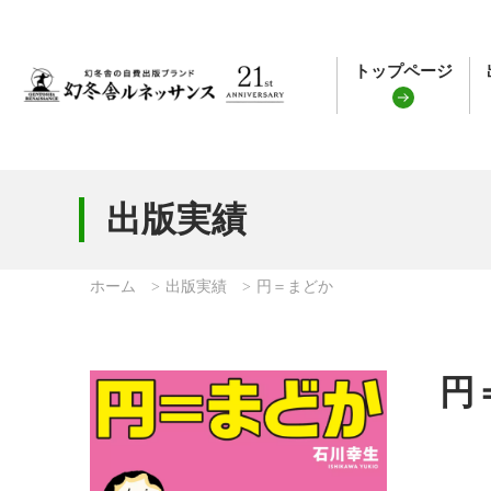
トップページ
出版実績
ホーム
出版実績
円＝まどか
円