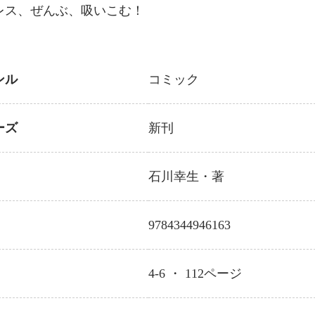
レス、ぜんぶ、吸いこむ！
ンル
コミック
ーズ
新刊
石川幸生
・著
9784344946163
4-6 ・
112
ページ