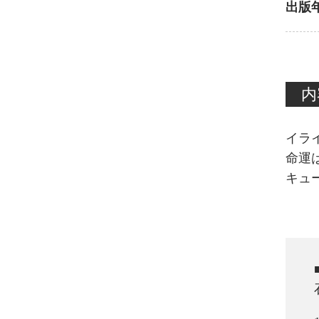
出版
内
イラ
命運
キュ