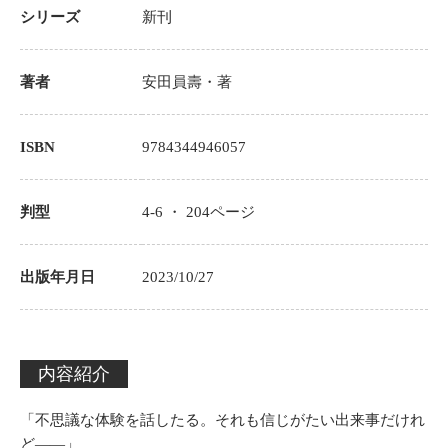
シリーズ
新刊
著者
安田員壽
・著
ISBN
9784344946057
判型
4-6 ・
204
ページ
出版年月日
2023/10/27
内容紹介
「不思議な体験を話したる。それも信じがたい出来事だけれ
ど――」