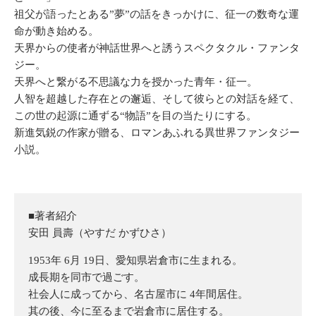
祖父が語ったとある”夢”の話をきっかけに、征一の数奇な運
命が動き始める。
天界からの使者が神話世界へと誘うスペクタクル・ファンタ
ジー。
天界へと繋がる不思議な力を授かった青年・征一。
人智を超越した存在との邂逅、そして彼らとの対話を経て、
この世の起源に通ずる“物語”を目の当たりにする。
新進気鋭の作家が贈る、ロマンあふれる異世界ファンタジー
小説。
■著者紹介
安田 員壽（やすだ かずひさ）
1953年 6月 19日、愛知県岩倉市に生まれる。
成長期を同市で過ごす。
社会人に成ってから、名古屋市に 4年間居住。
其の後、今に至るまで岩倉市に居住する。