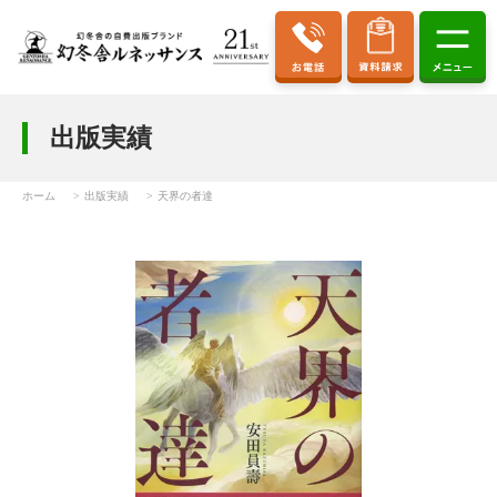
出版実績
ホーム
出版実績
天界の者達