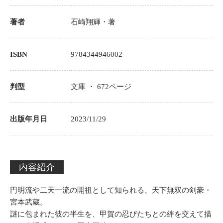
著者
石崎翔輝
・著
ISBN
9784344946002
判型
文庫 ・
672
ページ
出版年月日
2023/11/29
内容紹介
円明流や二天一流の開祖として知られる、天下無双の剣豪・
宮本武蔵。
謎に包まれた彼の半生を、甲賀の忍びたちとの絆を交えて描