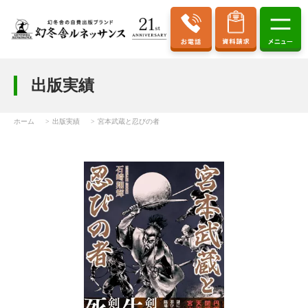
出版実績
ホーム
出版実績
宮本武蔵と忍びの者