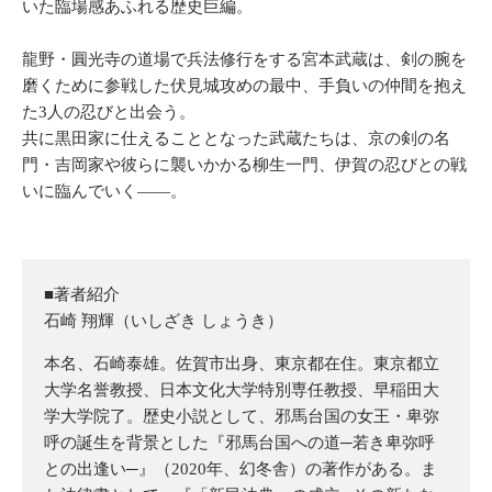
いた臨場感あふれる歴史巨編。
龍野・圓光寺の道場で兵法修行をする宮本武蔵は、剣の腕を
磨くために参戦した伏見城攻めの最中、手負いの仲間を抱え
た3人の忍びと出会う。
共に黒田家に仕えることとなった武蔵たちは、京の剣の名
門・吉岡家や彼らに襲いかかる柳生一門、伊賀の忍びとの戦
いに臨んでいく――。
■著者紹介
石崎 翔輝（いしざき しょうき）
本名、石崎泰雄。佐賀市出身、東京都在住。東京都立
大学名誉教授、日本文化大学特別専任教授、早稲田大
学大学院了。歴史小説として、邪馬台国の女王・卑弥
呼の誕生を背景とした『邪馬台国への道─若き卑弥呼
との出逢い─』（2020年、幻冬舎）の著作がある。ま