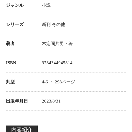
ジャンル
小説
シリーズ
新刊
その他
著者
木痣間片男
・著
ISBN
9784344945814
判型
4-6 ・
298
ページ
出版年月日
2023/8/31
内容紹介