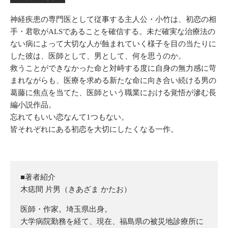
神経疾患の専門医として従事する主人公・小竹は、初恋の相
手・君歌がALSであることを確信する。未だ確実な治療法の
ない病によって大切な人が蝕まれていく様子を目の当たりに
した彼は、医師として、男として、何を思うのか。
救うことができなかった命と対峙する度に自身の無力感に苛
まれながらも、医療を求める新たな命に向き合い続ける男の
葛藤に焦点を当てた、医師という職業における覚悟が滲む長
編小説作品。
忘れてもいい恋なんて1つもない。
皆それぞれにある初恋を大切にしたくなる一作。
■著者紹介
木痣間 片男（
きあざま かたお
）
医師・作家。埼玉県出身。
大学病院勤務を経て、現在、福島県の被災地診療所に