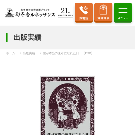
出版実績
ホーム
出版実績
僕が本当の医者になれた日 【POD】