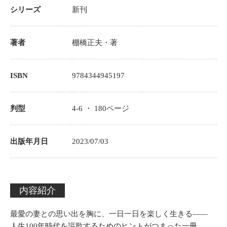
シリーズ
新刊
著者
棚橋正夫
・著
ISBN
9784344945197
判型
4-6 ・
180
ページ
出版年月日
2023/07/03
内容紹介
最愛の妻との思い出を胸に、一日一日を楽しく生きる――
人生100年時代を謳歌するためのヒントがつまった一冊。