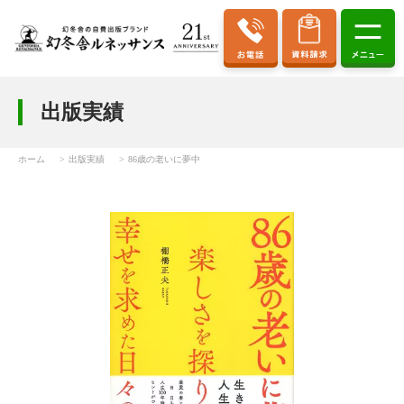
出版実績
ホーム
出版実績
86歳の老いに夢中