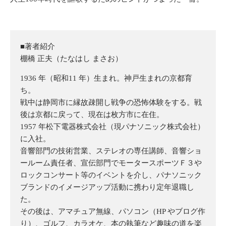
■著者紹介
棚橋 正夫（たなはし まさお）
1936 年（昭和11 年）生まれ。神戸生まれの京都育
ち。
戦中は静岡市に縁故疎開し戦争の恐怖体験をする。戦
後は京都に戻って、現在は枚方市に在住。
1957 年松下電器株式会社（現パナソニック株式会社）
に入社。
音響部門の技術営業、ステレオの専任講師、音響ショ
ールーム責任者、宣伝部門でモータースポーツＦ３や
ロックコンサート等のイベントを介し、パナソニック
ブランドのイメージアップ活動に携わり定年退職し
た。
その後は、アマチュア無線、パソコン（HP やブログ作
り）、ゴルフ、カラオケ、本の執筆など趣味の道を楽