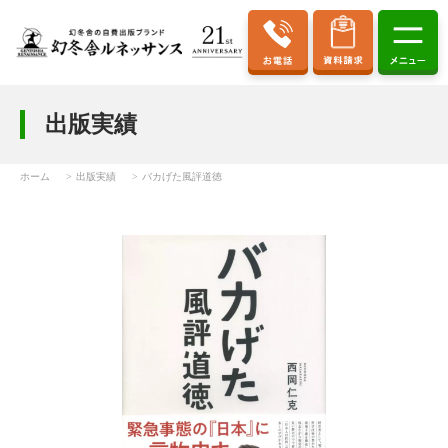
出版実績
ホーム
出版実績
バカげた風評道徳