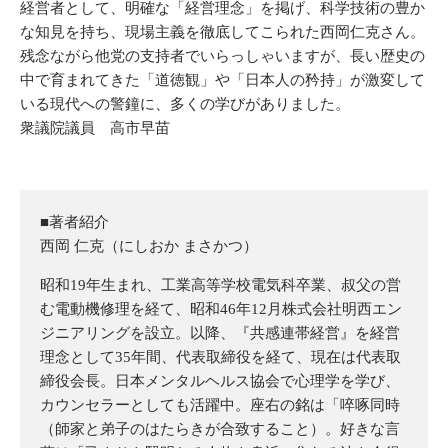
経営者として、明確な「経営理念」を掲げ、科学技術の豊か
な知見を持ち、現場主義を徹底してこられた西岡仁克さん。
残念ながら他党の支持者でいらっしゃいますが、長い歴史の
中で育まれてきた「道徳観」や「日本人の矜持」が激変して
いる現代への警鐘に、多くの学びがありました。
衆議院議員 高市早苗
■著者紹介
西岡 仁克（にしおか まさかつ）
昭和19年生まれ、工業高等学校電気科卒業、叔父の営
む電動機修理を経て、昭和46年12月株式会社明西エン
ジニアリングを設立。以降、『共感連帯経営』を経営
理念として35年間、代表取締役を経て、現在は代表取
締役会長。日本メンタルヘルス協会で心理学を学び、
カウンセラーとしても活躍中。座右の銘は「啐啄同時
（師家と弟子のはたらきが合致すること）。好きな言