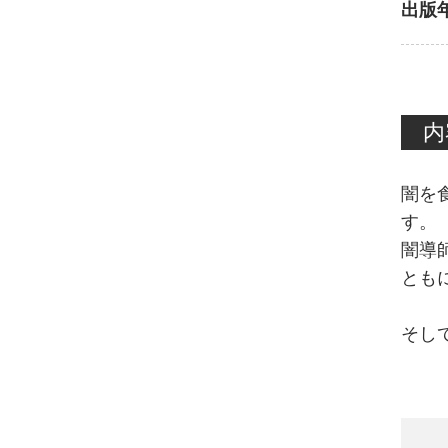
出版
内
闇を
す。
闇導
とも
そし