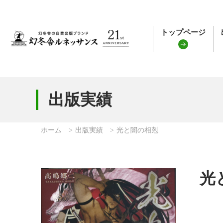
トップページ
出版実績
ホーム
出版実績
光と闇の相剋
光