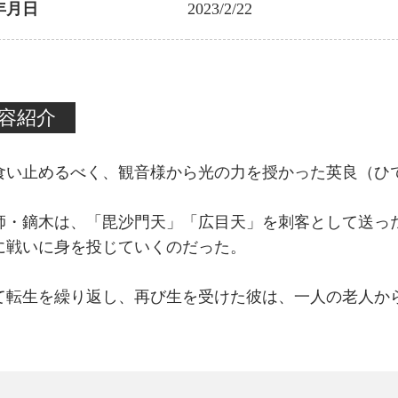
年月日
2023/2/22
容紹介
食い止めるべく、観音様から光の力を授かった英良（ひ
師・鏑木は、「毘沙門天」「広目天」を刺客として送っ
に戦いに身を投じていくのだった。
て転生を繰り返し、再び生を受けた彼は、一人の老人か