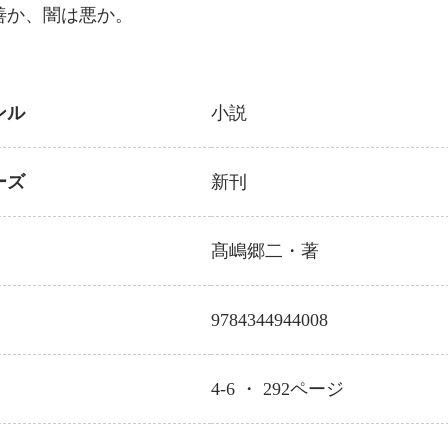
善か、闇は悪か。
ンル
小説
ーズ
新刊
髙嶋郷二
・著
9784344944008
4-6 ・
292
ページ