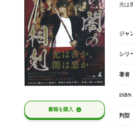
光は
ジャ
シリ
著者
ISBN
書籍を購⼊
判型