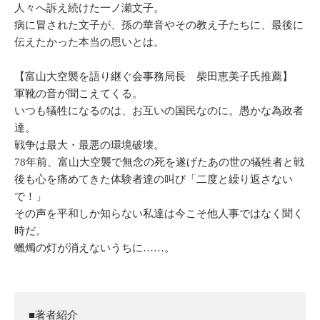
人々へ訴え続けた一ノ瀬文子。
病に冒された文子が、孫の華音やその教え子たちに、最後に
伝えたかった本当の思いとは。
【富山大空襲を語り継ぐ会事務局長 柴田恵美子氏推薦】
軍靴の音が聞こえてくる。
いつも犠牲になるのは、お互いの国民なのに。愚かな為政者
達。
戦争は最大・最悪の環境破壊。
78年前、富山大空襲で無念の死を遂げたあの世の犠牲者と戦
後も心を痛めてきた体験者達の叫び「二度と繰り返さない
で！」
その声を平和しか知らない私達は今こそ他人事ではなく聞く
時だ。
蠟燭の灯が消えないうちに……。
■著者紹介