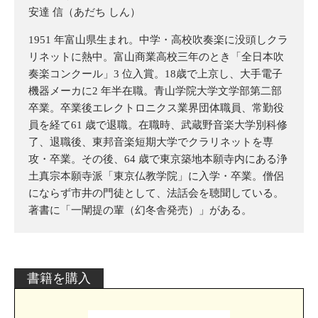
安達 信（あだち しん）
1951 年富山県生まれ。中学・高校吹奏楽に没頭しクラ
リネットに熱中。富山商業高校三年のとき「全日本吹
奏楽コンクール」3 位入賞。18歳で上京し、大手電子
機器メーカに2 年半在職。青山学院大学文学部第二部
卒業。卒業後エレクトロニクス業界団体職員、常勤役
員を経て61 歳で退職。在職時、武蔵野音楽大学別科修
了、退職後、東邦音楽短期大学でクラリネットを専
攻・卒業。その後、64 歳で東京築地本願寺内にある浄
土真宗本願寺派「東京仏教学院」に入学・卒業。僧侶
にならず市井の門徒として、法話会を聴聞している。
著書に「一闡提の輩（幻冬舎発売）」がある。
書籍を購入