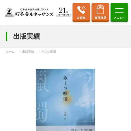
出版実績
ホーム
出版実績
氷上の蠟燭