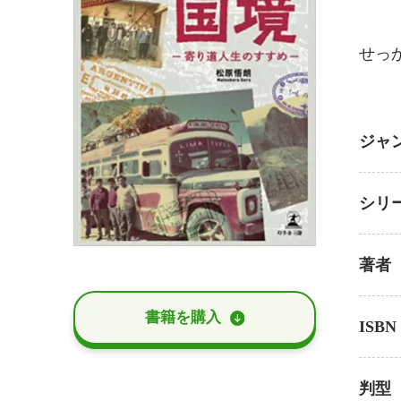
せっ
ジャ
シリ
著者
書籍を購⼊
ISBN
判型