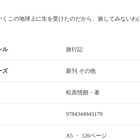
かくこの地球上に生を受けたのだから、旅してみないわ
ンル
旅行記
ーズ
新刊
その他
松原悟朗
・著
9784344943179
A5 ・
126
ページ