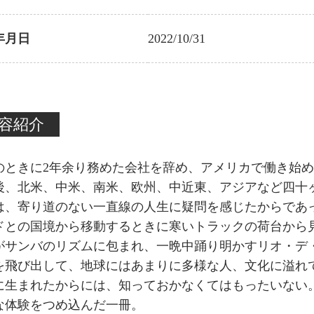
年月日
2022/10/31
容紹介
歳のときに2年余り務めた会社を辞め、アメリカで働き始
後、北米、中米、南米、欧州、中近東、アジアなど四十
は、寄り道のない一直線の人生に疑問を感じたからであ
ドとの国境から移動するときに寒いトラックの荷台から
がサンバのリズムに包まれ、一晩中踊り明かすリオ・デ
を飛び出して、地球にはあまりに多様な人、文化に溢れ
に生まれたからには、知っておかなくてはもったいない
な体験をつめ込んだ一冊。