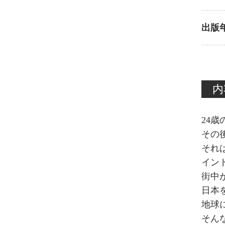
出版
内
24
その
それ
イン
街中
日本
地球
そん