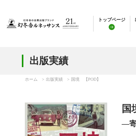
トップページ
出版実績
ホーム
出版実績
国境 【POD】
国
―