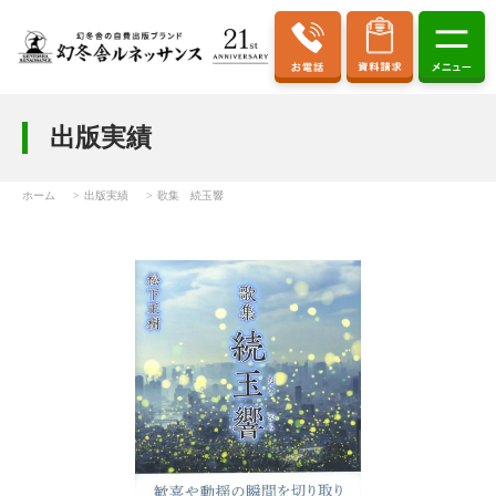
出版実績
ホーム
出版実績
歌集 続玉響