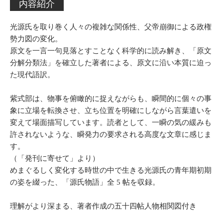
内容紹介
光源氏を取り巻く人々の複雑な関係性、父帝崩御による政権
勢力図の変化。
原文を一言一句見落とすことなく科学的に読み解き、「原文
分解分類法」を確立した著者による、原文に沿い本質に迫っ
た現代語訳。
紫式部は、物事を俯瞰的に捉えながらも、瞬間的に個々の事
象に立場を転換させ、立ち位置を明確にしながら言葉遣いを
変えて場面描写しています。読者として、一瞬の気の緩みも
許されないような、瞬発力の要求される高度な文章に感じま
す。
（「発刊に寄せて」より）
めまぐるしく変化する時世の中で生きる光源氏の青年期初期
の姿を綴った、「源氏物語」全 5 帖を収録。
理解がより深まる、著者作成の五十四帖人物相関図付き