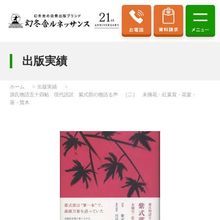
出版実績
ホーム
出版実績
源氏物語五十四帖 現代語訳 紫式部の物語る声 ［二］ 末摘花・紅葉賀・花宴・
葵・賢木