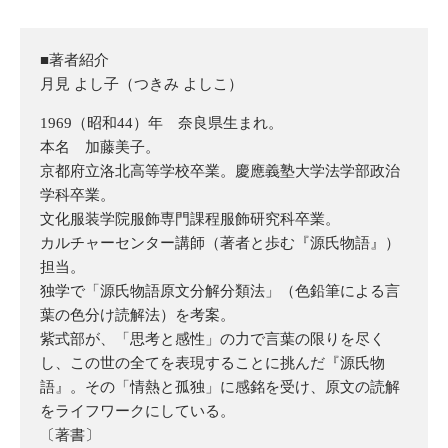
■著者紹介
月見 よし子（つきみ よしこ）
1969（昭和44）年 奈良県生まれ。
本名 加藤美子。
京都府立洛北高等学校卒業。慶應義塾大学法学部政治
学科卒業。
文化服装学院服飾専門課程服飾研究科卒業。
カルチャーセンター講師（著者と歩む『源氏物語』）
担当。
独学で「源氏物語原文分解分類法」（色鉛筆による言
葉の色分け読解法）を考案。
紫式部が、「思考と感性」の力で言葉の限りを尽く
し、この世の全てを表現することに挑んだ『源氏物
語』。その「情熱と孤独」に感銘を受け、原文の読解
をライフワークにしている。
〔著書〕