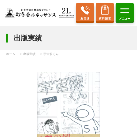
出版実績
ホーム
出版実績
宇宙服くん