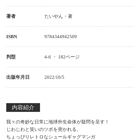
著者
たいやん
・著
ISBN
9784344942509
判型
4-6 ・
182
ページ
出版年月日
2022/10/5
内容紹介
我々の奇妙な日常に地球外生命体が疑問を呈す！
じわじわと笑いのツボを突かれる、
ちょっぴりレトロなシュールギャグマンガ