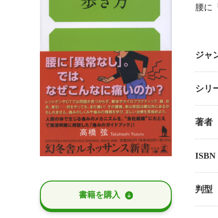
腰に
ジャ
シリ
著者
ISBN
判型
書籍を購⼊