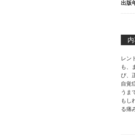
出版
内
レン
も、
び、
自覚
うま
もし
る痛