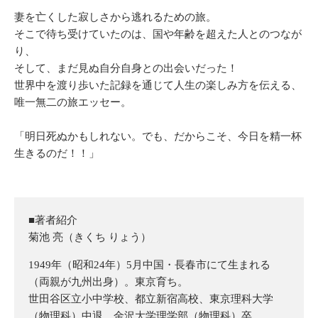
妻を亡くした寂しさから逃れるための旅。
そこで待ち受けていたのは、国や年齢を超えた人とのつなが
り、
そして、まだ見ぬ自分自身との出会いだった！
世界中を渡り歩いた記録を通じて人生の楽しみ方を伝える、
唯一無二の旅エッセー。
「明日死ぬかもしれない。でも、だからこそ、今日を精一杯
生きるのだ！！」
■著者紹介
菊池 亮（きくち りょう）
1949年（昭和24年）5月中国・長春市にて生まれる
（両親が九州出身）。東京育ち。
世田谷区立小中学校、都立新宿高校、東京理科大学
（物理科）中退、金沢大学理学部（物理科）卒。