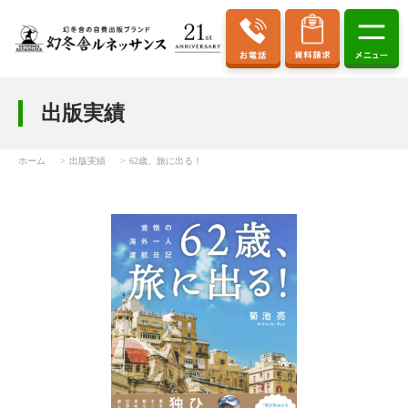
出版実績
ホーム
出版実績
62歳、旅に出る！