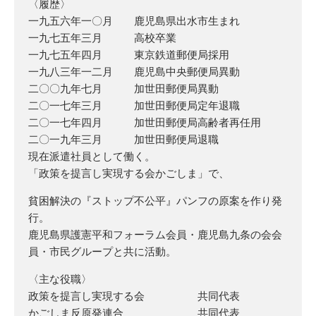
〈履歴〉
一九五六年一〇月 鹿児島県出水市生まれ
一九七五年三月 高校卒業
一九七五年四月 東京鉄道郵便局採用
一九八三年一二月 鹿児島中央郵便局異動
二〇〇九年七月 加世田郵便局異動
二〇一七年三月 加世田郵便局定年退職
二〇一七年四月 加世田郵便局高齢者再任用
二〇一九年三月 加世田郵便局退職
現在派遣社員として働く。
「政策を提言し実現する会かごしま」で、
貧困解決の『ストップ不公平』パンフの原案を作り発
行。
鹿児島県護憲平和フォーラム会員・鹿児島九条の会会
員・市民グループと共に活動。
〈主な役職〉
政策を提言し実現する会 共同代表
かごしま反原発連合 共同代表