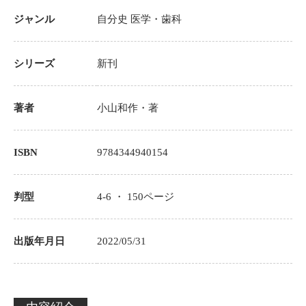
ジャンル
自分史
医学・歯科
シリーズ
新刊
著者
小山和作
・著
ISBN
9784344940154
判型
4-6 ・
150
ページ
出版年月日
2022/05/31