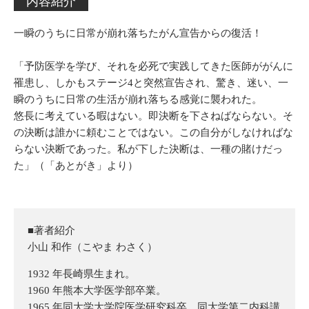
内容紹介
一瞬のうちに日常が崩れ落ちたがん宣告からの復活！
「予防医学を学び、それを必死で実践してきた医師ががんに
罹患し、しかもステージ4と突然宣告され、驚き、迷い、一
瞬のうちに日常の生活が崩れ落ちる感覚に襲われた。
悠長に考えている暇はない。即決断を下さねばならない。そ
の決断は誰かに頼むことではない。この自分がしなければな
らない決断であった。私が下した決断は、一種の賭けだっ
た」（「あとがき」より）
■著者紹介
小山 和作（こやま わさく）
1932 年長崎県生まれ。
1960 年熊本大学医学部卒業。
1965 年同大学大学院医学研究科卒、同大学第二内科講