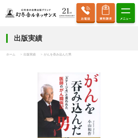
出版実績
ホーム
出版実績
がんを吞み込んだ男