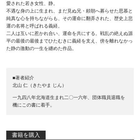
愛された若き女性、静。
不遇な身の上に生まれ、まだ見ぬ兄・頼朝へ募らせた思慕と
純真な心を持ちながらも、その運命に翻弄された、歴史上悲
運の名将と呼ばれる義経。
二人は互いに惹かれ合い、運命を共にする。戦乱の絶えぬ源
平の最後の最後までひたむきに義経を支え、傍を離れなかっ
た静の激動の一生を纏めた作品。
■著者紹介
北山 仁（きたやま じん）
一九四八年北海道生まれ二〇一六年、団体職員退職を
機にこの書に着手。
書籍を購入