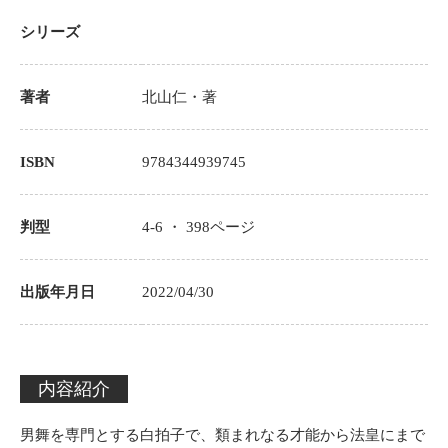
シリーズ
著者
北山仁
・著
ISBN
9784344939745
判型
4-6 ・
398
ページ
出版年月日
2022/04/30
内容紹介
男舞を専門とする白拍子で、類まれなる才能から法皇にまで