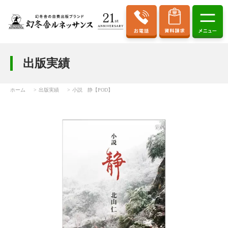
出版実績
ホーム
出版実績
小説 静【POD】