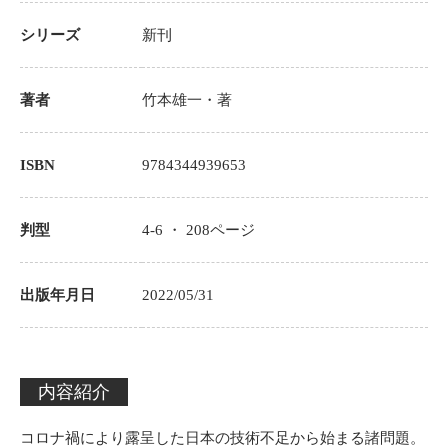
シリーズ
新刊
著者
竹本雄一
・著
ISBN
9784344939653
判型
4-6 ・
208
ページ
出版年月日
2022/05/31
内容紹介
コロナ禍により露呈した日本の技術不足から始まる諸問題。