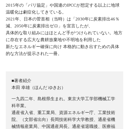
2015年の「パリ協定」や国連のIPCCが想定する以上に地球
温暖化は劇症化してきている。
2021年、日本の菅首相（当時）は「2030年に炭素排出46％
減、2050年に炭素排出ゼロ」を宣言したが、
具体的な取り組みにはほとんど手がつけられていない。地方
に存在する広大な農耕放棄地や不明地を利用した
新たなエネルギー確保に向け 本格的に動き出すための具体
的な方法が提示された一冊。
■著者紹介
本田 幸雄（ほんだ ゆきお）
一九四二年、島根県生まれ。東京大学工学部機械工学
科卒業。
通産省入省、重工業局、資源エネルギー庁、工業技術
院、（文部省出向）長岡技術科学大学教授、通産省機
械情報産業局、中国通産局長。通産省退職後、医療福