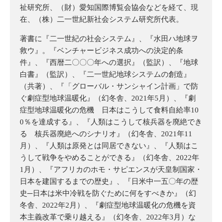
祉研究所、（財）愛知国際博覧会協会などを経て、現
在、（株）二一世紀新社会システム研究所代表。
著書に『二一世紀の社会システム』、『水田ハ地球ヲ
救ウ』。『ベンチャービジネス成功への決定的条
件』、『西暦二〇〇〇年への選択』（監訳）、『地球
白書』（監訳）、『二一世紀地球システムの創造』
（共著）、『「グローバル・サンシャイン計画」で防
ぐ劇症型地球温暖化』（幻冬舎、2021年5月）、『劇
症型地球温暖化の危機 日本はこうして食料自給率10
0％を達成する』、『人類はこうして核兵器を廃絶でき
る 核兵器廃絶へのシナリオ』（幻冬舎、2021年11
月）、『人類は原発とは同居できない』、『人類はこ
うして戦争をやめることができる』（幻冬舎、2022年
1月）、『アフリカのホモ・サピエンスが天皇制国家・
日本を建国するまでの歴史』、『日米中一五〇年の歴
史─日本は米中冷戦を防ぐために何をすべきか』（幻
冬舎、2022年2月）、『劇症型地球温暖化の危機を資
本主義改革で乗り越える』（幻冬舎、2022年3月）な