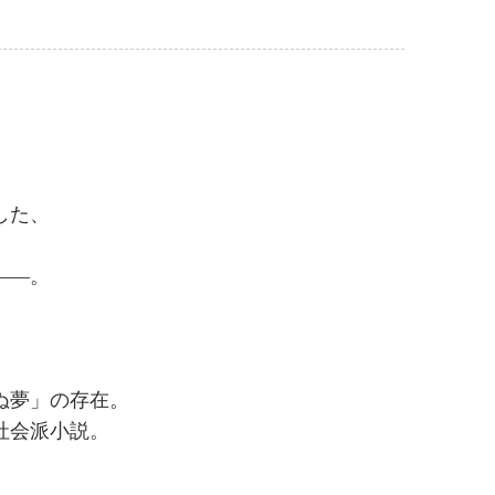
した、
――。
ぬ夢」の存在。
社会派小説。