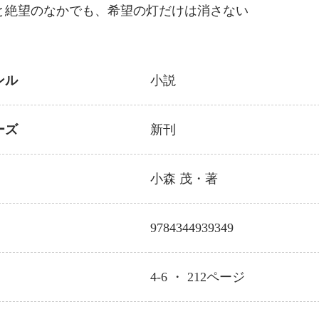
と絶望のなかでも、希望の灯だけは消さない
ンル
小説
ーズ
新刊
小森 茂
・著
9784344939349
4-6 ・
212
ページ