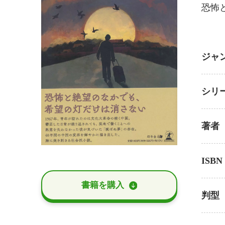
恐怖
ジャ
シリ
著者
ISBN
書籍を購⼊
判型