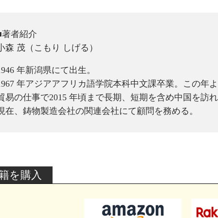
■著者紹介
小森 茂（こもり しげる）
1946 年新潟県にて出生。
1967 年アジアアフリカ語学院本科中文課卒業。この年
貿易の仕事で2015 年頃まで長期、短期を含め中国を訪
現在、鋳物製造会社の関連会社にて顧問を務める。
籍を購入