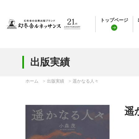
トップページ
出版実績
ホーム
出版実績
遥かなる人々
遥