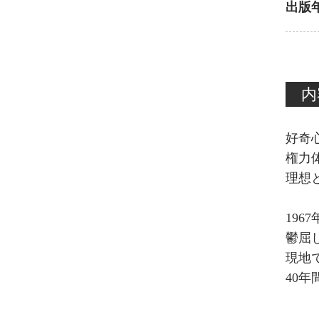
出版
内
好奇
権力
理想
19
鬱屈
現地
40