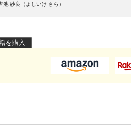
吉池 紗良（よしいけ さら）
籍を購入