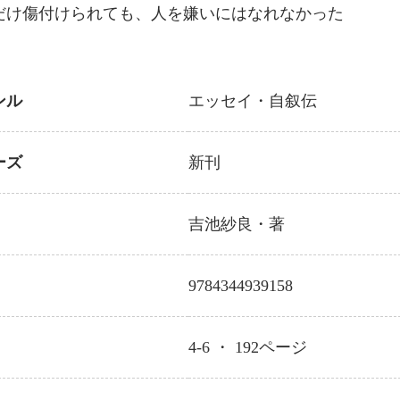
だけ傷付けられても、人を嫌いにはなれなかった
ンル
エッセイ・自叙伝
ーズ
新刊
吉池紗良
・著
9784344939158
4-6 ・
192
ページ