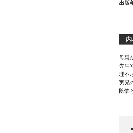
出版
内
母親か
先生
理不
実兄
陰惨