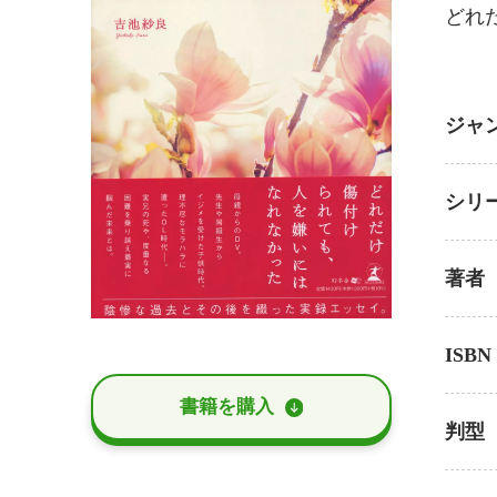
どれ
ジャ
シリ
著者
ISBN
書籍を購⼊
判型