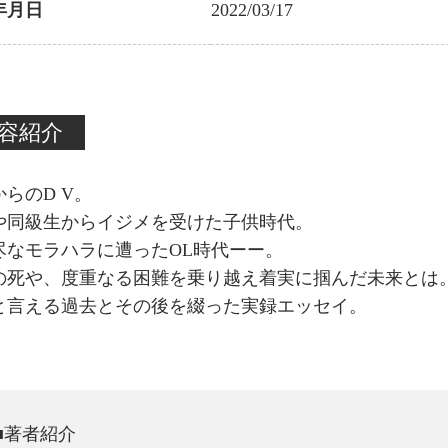
年月日
2022/03/17
容紹介
らのD V。
や同級生からイジメを受けた子供時代。
尽なモラハラに遭ったOL時代ーー。
の死や、度重なる困難を乗り越え着実に掴んだ未来とは
と言える過去とその後を綴った実録エッセイ。
■著者紹介