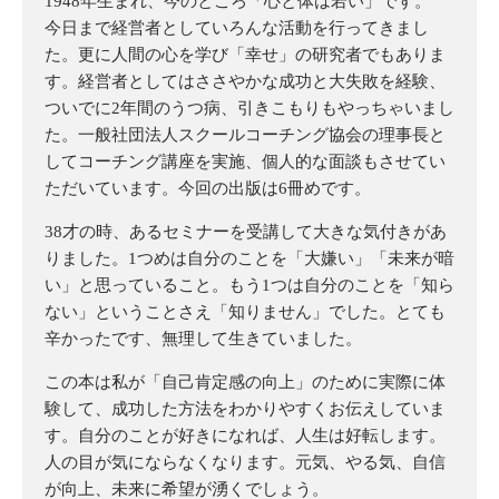
1948年生まれ、今のところ「心と体は若い」です。
今日まで経営者としていろんな活動を行ってきまし
た。更に人間の心を学び「幸せ」の研究者でもありま
す。経営者としてはささやかな成功と大失敗を経験、
ついでに2年間のうつ病、引きこもりもやっちゃいまし
た。一般社団法人スクールコーチング協会の理事長と
してコーチング講座を実施、個人的な面談もさせてい
ただいています。今回の出版は6冊めです。
38才の時、あるセミナーを受講して大きな気付きがあ
りました。1つめは自分のことを「大嫌い」「未来が暗
い」と思っていること。もう1つは自分のことを「知ら
ない」ということさえ「知りません」でした。とても
辛かったです、無理して生きていました。
この本は私が「自己肯定感の向上」のために実際に体
験して、成功した方法をわかりやすくお伝えしていま
す。自分のことが好きになれば、人生は好転します。
人の目が気にならなくなります。元気、やる気、自信
が向上、未来に希望が湧くでしょう。