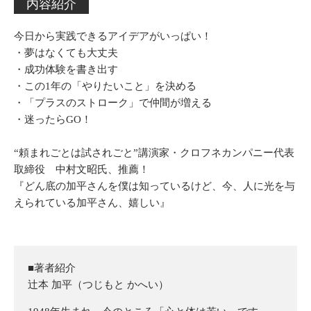
内容紹介
今日から実践できるアイデアがいっぱい！
・夢はなくても大丈夫
・成功体験を書き出す
・この1年の「やりたいこと」を決める
・「プラスのストローク」で仲間が増える
・迷ったらGO！
“頼まれごとは試されごと”講演家・クロフネカンパニー代表
取締役 中村文昭氏、推薦！
『どん底の加平さんを僕は知っているけど、今、人に光を与
えられている加平さん、嬉しい』
■著者紹介
辻本 加平（つじもと かへい）