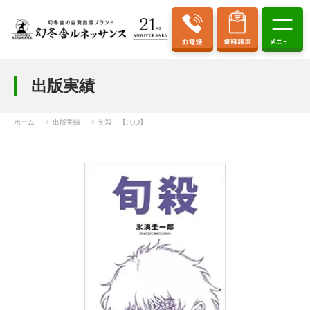
出版実績
ホーム
出版実績
旬殺 【POD】