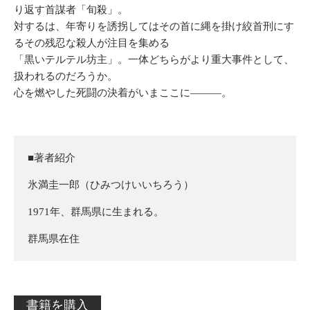
り返す首謀者「旬殺」。
対するは、年寄りを誘拐してはその首に縄を掛け絞首刑にす
るその残忍な殺人が注目を集める
「黒いテルテル坊主」。一体どちらがより重大事件として、
扱われるのだろうか。
心を燃やした死闘の決着がいまここに―――。
■著者紹介
氷満圭一郎（ひみつけいいちろう）
1971年、群馬県に生まれる。
群馬県在住
書籍を購入