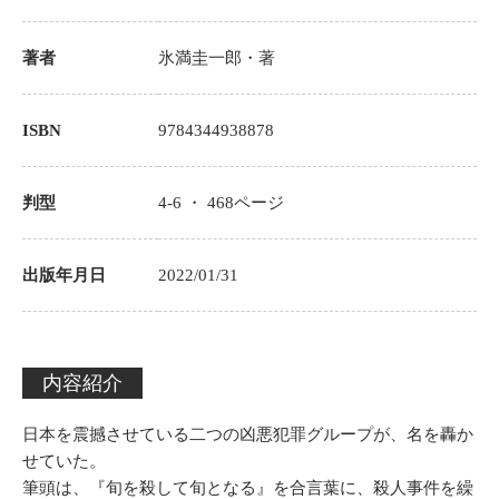
著者
氷満圭一郎
・著
ISBN
9784344938878
判型
4-6 ・
468
ページ
出版年月日
2022/01/31
内容紹介
日本を震撼させている二つの凶悪犯罪グループが、名を轟か
せていた。
筆頭は、『旬を殺して旬となる』を合言葉に、殺人事件を繰