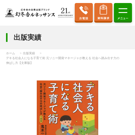
出版実績
ホーム
出版実績
デキる社会人になる子育て術 元ソニー開発マネージャが教える 社会へ踏み出す力の
伸ばし方【文庫版】