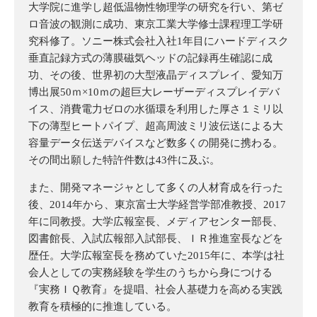
大学院に進学し超低温物性物理学の研究を行い、第ゼ
ロ音波の観測に成功、東京工業大学修士課程理工学研
究科修了。ソニー株式会社入社1年目にハードディスク
垂直記録方式の薄膜磁気ヘッドの記録再生確認に成
功、その後、世界初の大型液晶ディスプレイ、愛知万
博出展50ｍ×10ｍの超巨大レーザーディスプレイデバ
イス、消費電力ゼロの水循環を利用した厚さ１ミリ以
下の薄型ヒートパイプ、超高周波ミリ波伝送による大
容量データ伝送デバイスなど数多くの開発に携わる。
その間出願した特許件数は43件に及ぶ。
また、開発マネージャとして多くの人材育成を行った
後、2014年から、東京富士大学経営学部准教授、2017
年に同教授。大学広報室長、メディアセンター部長、
図書館長、入試広報部入試部長、ＩＲ推進室長などを
歴任。大学広報室長を務めていた2015年に、本学は社
会人としての実務経験を学生のうちから身につける
『実務ＩＱ教育』を提唱、社会人基礎力を高める実践
教育を積極的に推進している。