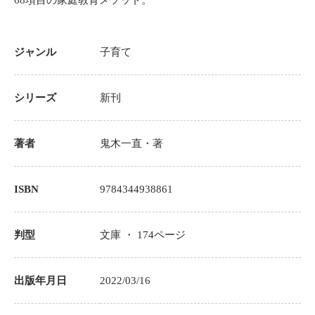
68項目の家庭教育メソッド。
ジャンル
子育て
シリーズ
新刊
著者
鬼木一直
・著
ISBN
9784344938861
判型
文庫 ・
174
ページ
出版年月日
2022/03/16