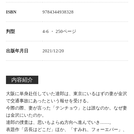
ISBN
9784344938328
判型
4-6 ・
250
ページ
出版年月日
2021/12/20
内容紹介
大阪に単身赴任していた達郎は、東京にいるはずの妻が金沢
で交通事故にあったという報せを受ける。
今際の際、妻が言った「テンチョウ」とは誰なのか。なぜ妻
は金沢にいたのか。
達郎の捜査は、思いもよらぬ方向へ進んでいき……。
表題作「店長はどこだ」ほか、「すみれ、フォーエバー」、