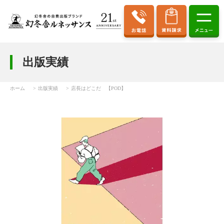
出版実績
ホーム
出版実績
店長はどこだ 【POD】