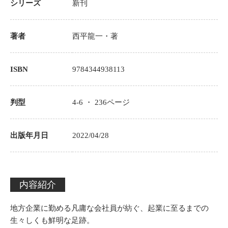
シリーズ
新刊
著者
西平龍一
・著
ISBN
9784344938113
判型
4-6 ・
236
ページ
出版年月日
2022/04/28
内容紹介
地方企業に勤める凡庸な会社員が紡ぐ、起業に至るまでの
生々しくも鮮明な足跡。