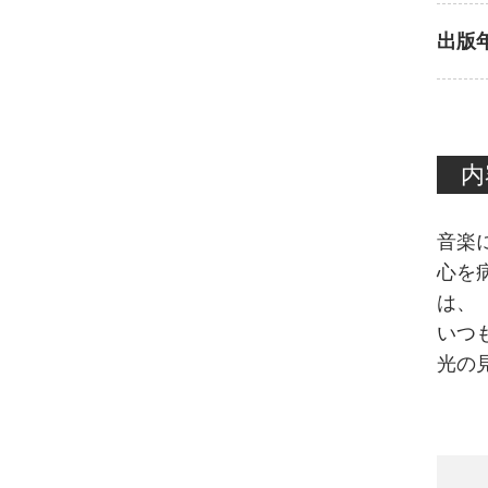
出版
内
音楽
心を
は、
いつ
光の