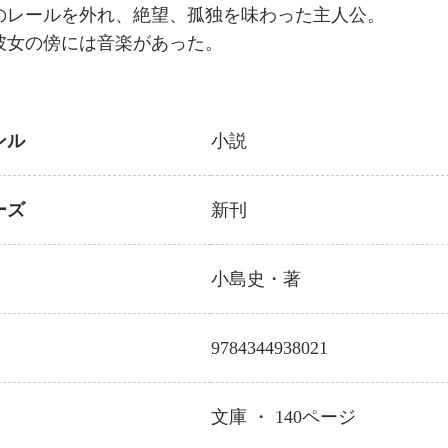
のレールを外れ、絶望、孤独を味わった主人公。
彼女の傍には音楽があった。
ンル
小説
ーズ
新刊
小島史
・著
9784344938021
文庫 ・
140
ページ