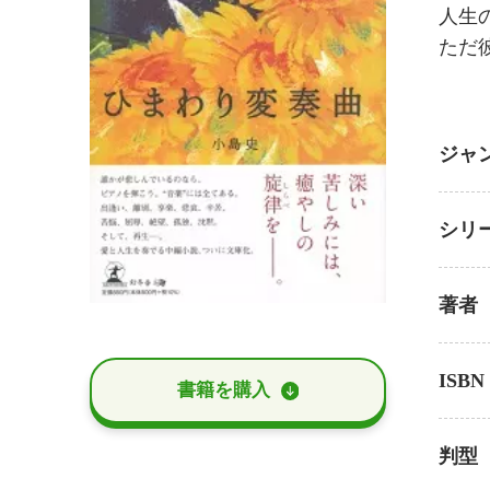
人生
ただ
ジャ
シリ
著者
ISBN
書籍を購⼊
判型