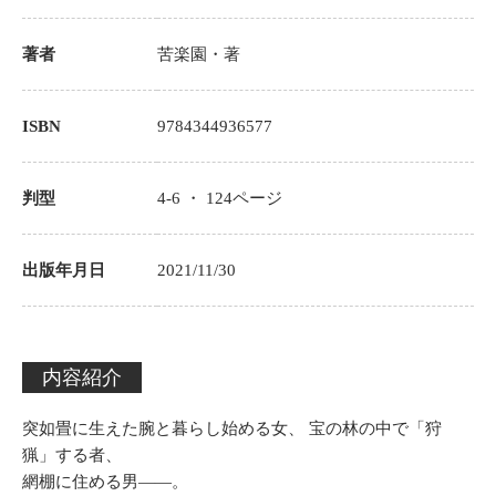
著者
苦楽園
・著
ISBN
9784344936577
判型
4-6 ・
124
ページ
出版年月日
2021/11/30
内容紹介
突如畳に生えた腕と暮らし始める女、 宝の林の中で「狩
猟」する者、
網棚に住める男――。