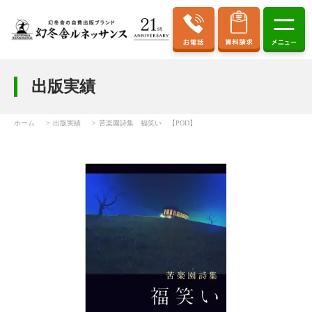
出版実績
ホーム
出版実績
苦楽園詩集 福笑い 【POD】