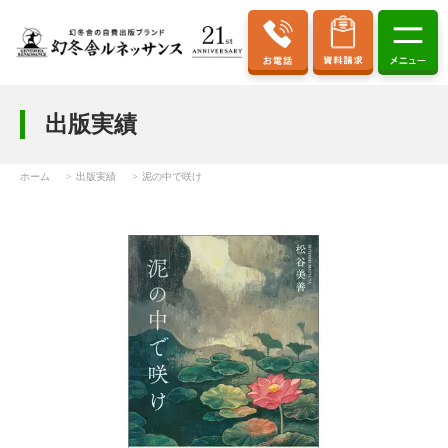
出版実績
ホーム
出版実績
泥の中で咲け