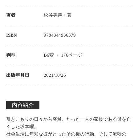
著者
松谷美善
・著
ISBN
9784344936379
判型
B6変 ・
176
ページ
出版年月日
2021/10/26
内容紹介
引きこもりの日々から突然、たった一人の家族である母を亡
くした坂本曜。
社会生活に無知な彼がとったその後の行動、そして流転の