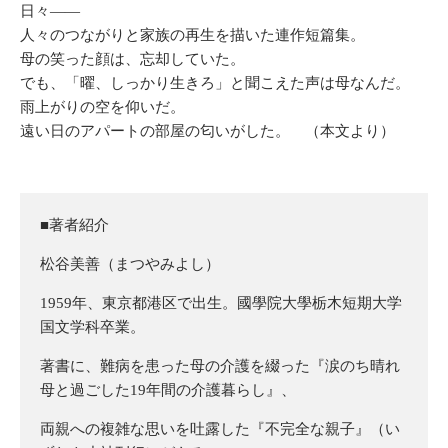
日々――
人々のつながりと家族の再生を描いた連作短篇集。
母の笑った顔は、忘却していた。
でも、「曜、しっかり生きろ」と聞こえた声は母なんだ。
雨上がりの空を仰いだ。
遠い日のアパートの部屋の匂いがした。 （本文より）
■著者紹介
松谷美善（まつやみよし）
1959年、東京都港区で出生。國學院大學栃木短期大学
国文学科卒業。
著書に、難病を患った母の介護を綴った『涙のち晴れ
母と過ごした19年間の介護暮らし』、
両親への複雑な思いを吐露した『不完全な親子』（い