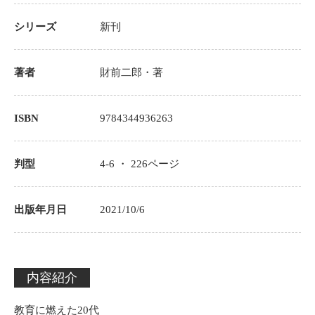
シリーズ
新刊
著者
財前二郎
・著
ISBN
9784344936263
判型
4-6 ・
226
ページ
出版年月日
2021/10/6
内容紹介
教育に燃えた20代