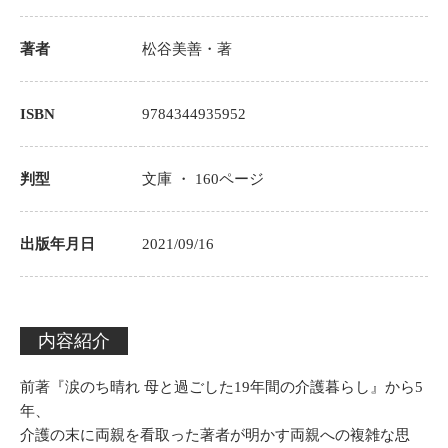
著者
松谷美善
・著
ISBN
9784344935952
判型
文庫 ・
160
ページ
出版年月日
2021/09/16
内容紹介
前著『涙のち晴れ 母と過ごした19年間の介護暮らし』から5
年、
介護の末に両親を看取った著者が明かす両親への複雑な思