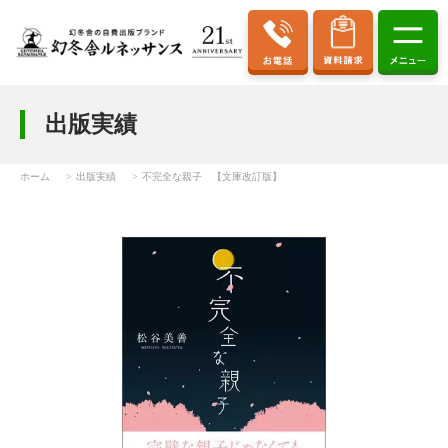
出版実績
ホーム
出版実績
不完全な親子 【文庫改訂版】