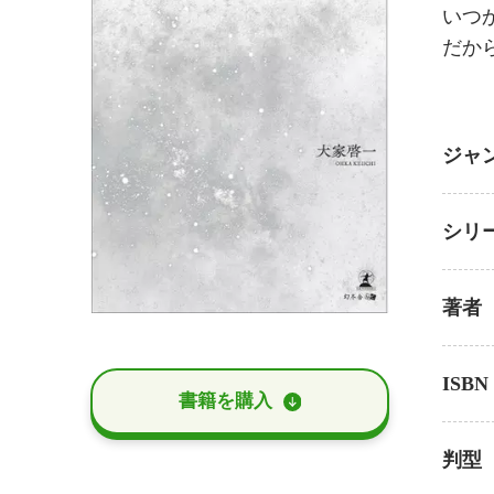
いつ
だか
ジャ
シリ
著者
ISBN
書籍を購⼊
判型