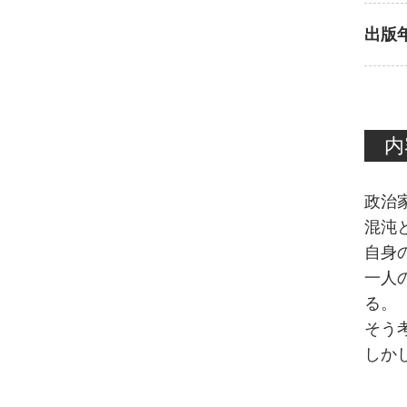
出版
内
政治
混沌
自身
一人
る。
そう
しか