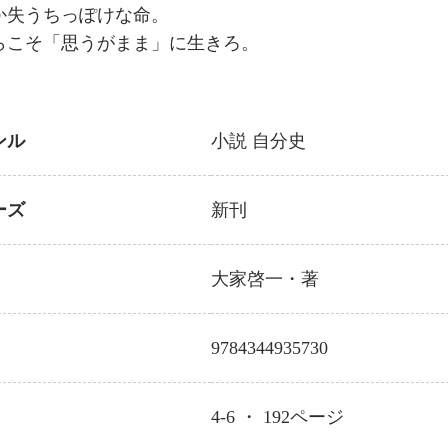
か失うちっぽけな命。
らこそ「思うがまま」に生きろ。
ンル
小説
自分史
ーズ
新刊
大家啓一
・著
9784344935730
4-6 ・
192
ページ