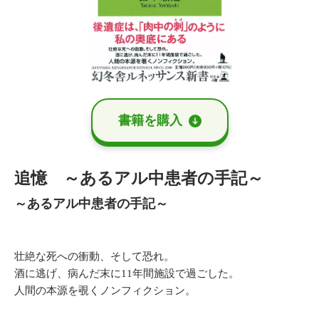
書籍を購⼊
追憶 ～あるアル中患者の手記～
～あるアル中患者の手記～
壮絶な死への衝動、そして恐れ。
酒に逃げ、病んだ末に11年間施設で過ごした。
人間の本源を覗くノンフィクション。