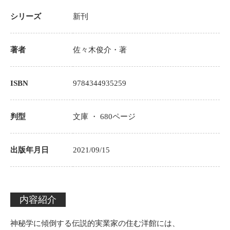
シリーズ
新刊
著者
佐々木俊介
・著
ISBN
9784344935259
判型
文庫 ・
680
ページ
出版年月日
2021/09/15
内容紹介
神秘学に傾倒する伝説的実業家の住む洋館には、