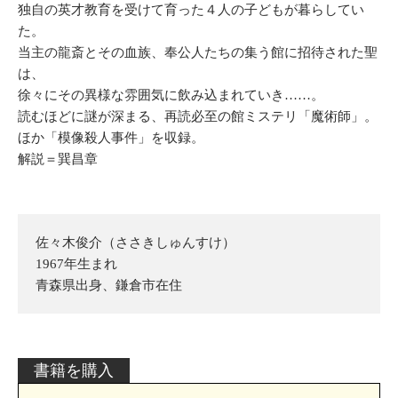
独自の英才教育を受けて育った４人の子どもが暮らしてい
た。
当主の龍斎とその血族、奉公人たちの集う館に招待された聖
は、
徐々にその異様な雰囲気に飲み込まれていき……。
読むほどに謎が深まる、再読必至の館ミステリ「魔術師」。
ほか「模像殺人事件」を収録。
解説＝巽昌章
佐々木俊介（ささきしゅんすけ）
1967年生まれ
青森県出身、鎌倉市在住
書籍を購入