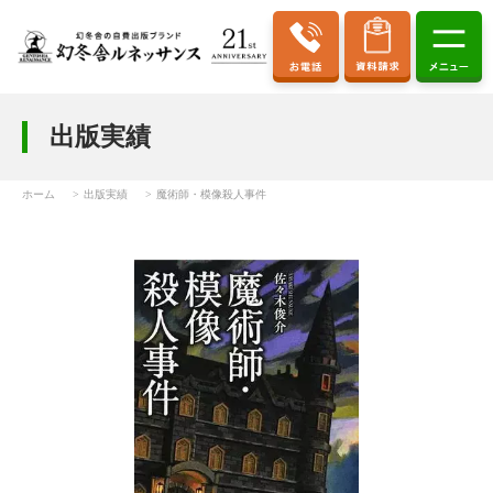
出版実績
ホーム
出版実績
魔術師・模像殺人事件