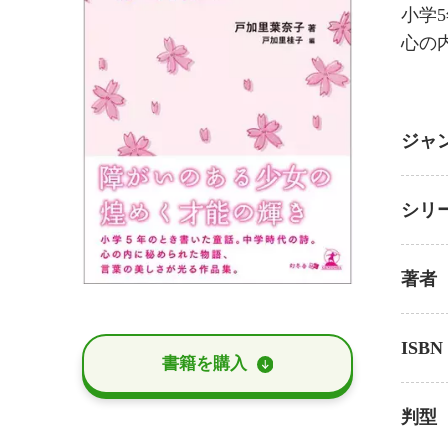
小学
心の
ジャ
シリ
著者
ISBN
書籍を購⼊
判型