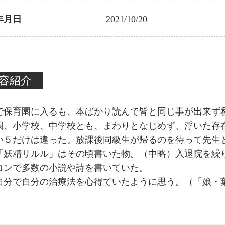
年月日
2021/10/20
容紹介
で保育園に入るも、本ばかり読んで皆と同じ事が出来ず
園、小学校、中学校とも、まわりとなじめず、浮いた
小５だけは違った。放課後同級生が帰るのを待って先生
「妖精リルル」はその頃書いた物。（中略）入退院を繰
コンで多数の小説や詩を書いていた。
自分で自分の治療法を心得ていたように思う。（「娘・