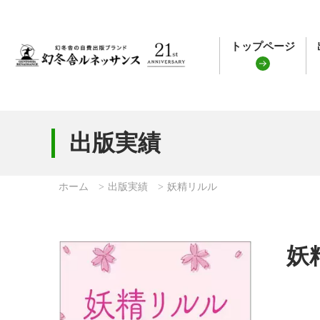
トップページ
出版実績
ホーム
出版実績
妖精リルル
妖