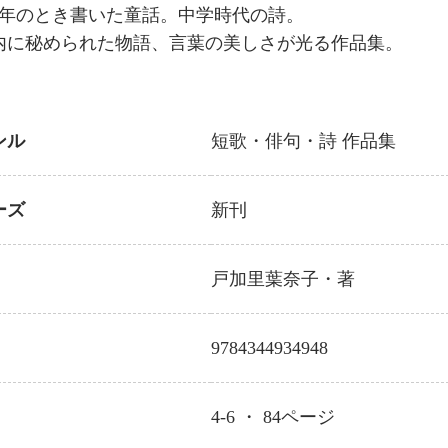
5年のとき書いた童話。中学時代の詩。
内に秘められた物語、言葉の美しさが光る作品集。
ンル
短歌・俳句・詩
作品集
ーズ
新刊
戸加里葉奈子
・著
9784344934948
4-6 ・
84
ページ