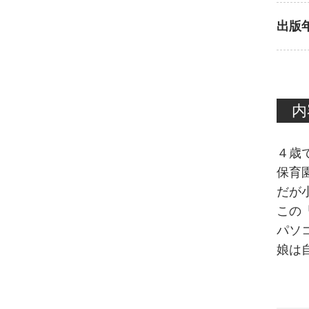
出版
内
４歳
保育
だが
この
パソ
娘は