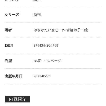
シリーズ
新刊
著者
ゆきかたいさむ
・作
青柳玲子・絵
ISBN
9784344934788
判型
B5変 ・
32
ページ
出版年月日
2021/05/26
内容紹介